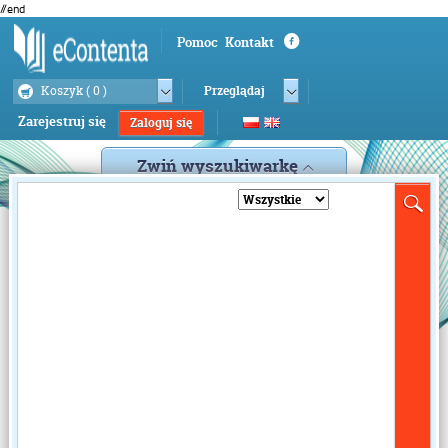
//end
Pomoc
Kontakt
Koszyk (
0
)
Przeglądaj
Zarejestruj się
Zaloguj się
Zwiń wyszukiwarkę