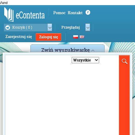
//end
Pomoc
Kontakt
Koszyk (
0
)
Przeglądaj
Zarejestruj się
Zaloguj się
Zwiń wyszukiwarkę