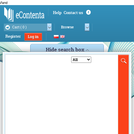
//end
Help
Contact us
Cart (
0
)
Browse
Register
Log in
Hide search box